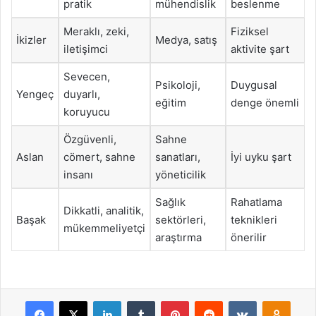
pratik
mühendislik
beslenme
Meraklı, zeki,
Fiziksel
İkizler
Medya, satış
iletişimci
aktivite şart
Sevecen,
Psikoloji,
Duygusal
Yengeç
duyarlı,
eğitim
denge önemli
koruyucu
Özgüvenli,
Sahne
Aslan
cömert, sahne
sanatları,
İyi uyku şart
insanı
yöneticilik
Sağlık
Rahatlama
Dikkatli, analitik,
Başak
sektörleri,
teknikleri
mükemmeliyetçi
araştırma
önerilir
Facebook
X
LinkedIn
Tumblr
Pinterest
Reddit
VKontakte
Odnok