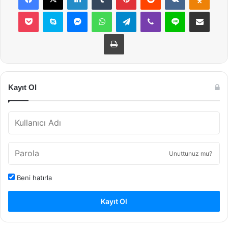
Pocket
Skype
Messenger
WhatsApp
Telegram
Viber
Line
E-Posta ile payla
Yazdır
Kayıt Ol
Unuttunuz mu?
Beni hatırla
Kayıt Ol