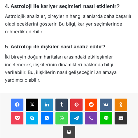
4. Astroloji ile kariyer seçimleri nasıl etkilenir?
Astrolojik analizler, bireylerin hangi alanlarda daha başarılı
olabileceklerini gösterir. Bu bilgi, kariyer seçimlerinde
rehberlik edebilir.
5. Astroloji ile ilişkiler nasıl analiz edilir?
İki bireyin doğum haritaları arasındaki etkileşimler
incelenerek, ilişkilerinin dinamikleri hakkında bilgi
verilebilir. Bu, ilişkilerin nasıl gelişeceğini anlamaya
yardımcı olabilir.
Facebook
X
LinkedIn
Tumblr
Pinterest
Reddit
VKontakte
Odnok
Pocket
Skype
Messenger
WhatsApp
Telegram
Viber
Line
E-Posta ile payla
Yazdır