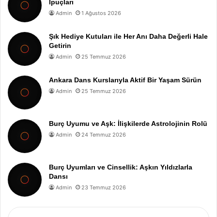
İpuçları
Admin
1 Ağustos 2026
Şık Hediye Kutuları ile Her Anı Daha Değerli Hale
Getirin
Admin
25 Temmuz 2026
Ankara Dans Kurslarıyla Aktif Bir Yaşam Sürün
Admin
25 Temmuz 2026
Burç Uyumu ve Aşk: İlişkilerde Astrolojinin Rolü
Admin
24 Temmuz 2026
Burç Uyumları ve Cinsellik: Aşkın Yıldızlarla
Dansı
Admin
23 Temmuz 2026