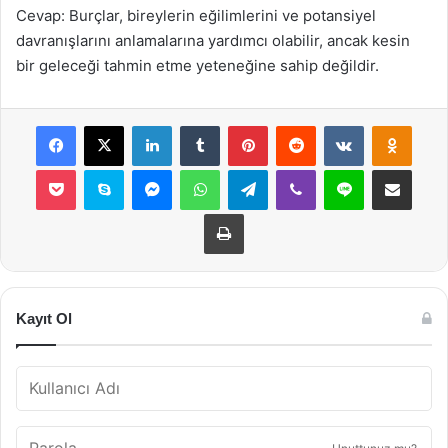
Cevap: Burçlar, bireylerin eğilimlerini ve potansiyel
davranışlarını anlamalarına yardımcı olabilir, ancak kesin
bir geleceği tahmin etme yeteneğine sahip değildir.
Facebook
X
LinkedIn
Tumblr
Pinterest
Reddit
VKontakte
Odnok
Pocket
Skype
Messenger
WhatsApp
Telegram
Viber
Line
E-Posta ile payla
Yazdır
Kayıt Ol