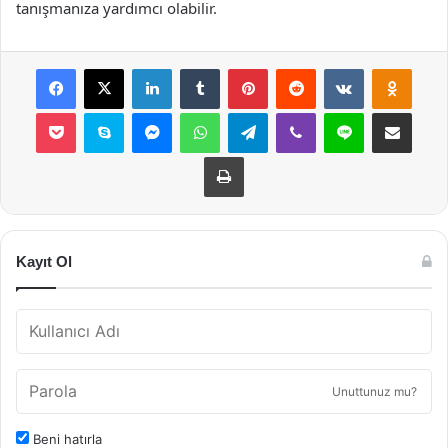
tanışmanıza yardımcı olabilir.
Facebook
X
LinkedIn
Tumblr
Pinterest
Reddit
VKontakte
Odnok
Pocket
Skype
Messenger
WhatsApp
Telegram
Viber
Line
E-Posta ile payla
Yazdır
Kayıt Ol
Unuttunuz mu?
Beni hatırla