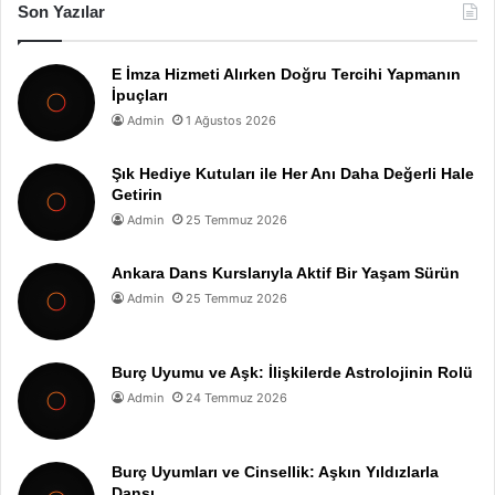
Son Yazılar
E İmza Hizmeti Alırken Doğru Tercihi Yapmanın
İpuçları
Admin
1 Ağustos 2026
Şık Hediye Kutuları ile Her Anı Daha Değerli Hale
Getirin
Admin
25 Temmuz 2026
Ankara Dans Kurslarıyla Aktif Bir Yaşam Sürün
Admin
25 Temmuz 2026
Burç Uyumu ve Aşk: İlişkilerde Astrolojinin Rolü
Admin
24 Temmuz 2026
Burç Uyumları ve Cinsellik: Aşkın Yıldızlarla
Dansı