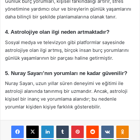
Günlük burç yorumları, kişisel farkındalığı artırır, stres
yönetimine yardımcı olur ve bireylerin günlük yaşamlarını
daha bilinçli bir şekilde planlamalarına olanak tanır.
4. Astrolojiye olan ilgi neden artmaktadır?
Sosyal medya ve televizyon gibi platformlar sayesinde
astrolojiye olan ilgi artmış, birçok insan burç yorumlarını
günlük yaşamlarının bir parçası haline getirmiştir.
5. Nuray Sayarı’nın yorumları ne kadar güvenilir?
Nuray Sayarı, uzun yıllar süren deneyimi ve eğitimi ile
astroloji alanında tanınmış bir uzmandır. Ancak, astroloji
kişisel bir inanç ve yorumlama alanıdır; bu nedenle
yorumlar kişiden kişiye farklılık gösterebilir.
Facebook
X
LinkedIn
Tumblr
Pinterest
Reddit
VKontakte
Odnok
Pocket
Skype
Messenger
WhatsApp
Telegram
Viber
Line
E-Posta ile payla