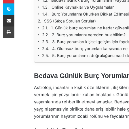
Bedava Günlük Burç Yorumlarının Faydala
Skype
Online Kaynaklar ve Uygulamalar
Burç Yorumlarını Okurken Dikkat Edilmes
E-Posta ile paylaş
SSS (Sıkça Sorulan Sorular)
Yazdır
1. Günlük burç yorumları ne kadar güvenili
2. Burç yorumlarını nereden bulabilirim?
3. Burç yorumları kişisel gelişim için faydal
4. Olumsuz burç yorumları karşısında ne
5. Burç yorumlarının doğruluğunu nasıl de
Bedava Günlük Burç Yorumları 
Astroloji, insanların kişilik özelliklerini, ilişk
vermek için yüzyıllardır kullanılmaktadır. Günlü
yaşamlarında rehberlik etmeyi amaçlar. Bedava 
yaygınlaşmasıyla birlikte daha erişilebilir hal
yorumlarının hayatımızdaki rolünü ve faydaları