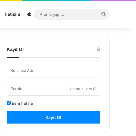
Sitemap
Arama
İletişim
yap
...
Kayıt Ol
Unuttunuz mu?
Beni hatırla
Kayıt Ol