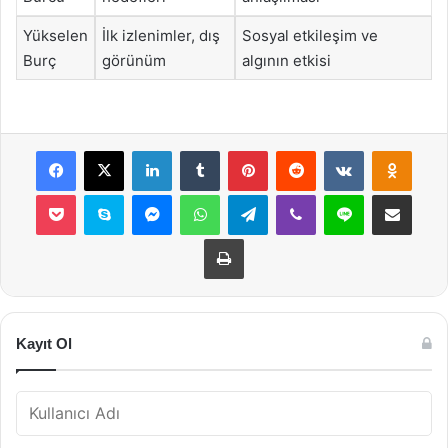
Yükselen
İlk izlenimler, dış
Sosyal etkileşim ve
Burç
görünüm
algının etkisi
Facebook
X
LinkedIn
Tumblr
Pinterest
Reddit
VKontakte
Odnok
Pocket
Skype
Messenger
WhatsApp
Telegram
Viber
Line
E-Posta ile payla
Yazdır
Kayıt Ol