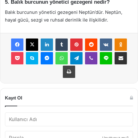
5. Balık burcunun yönetici gezegeni nedir?
Balık burcunun yönetici gezegeni Neptün’dür. Neptün,
hayal gücü, sezgi ve ruhsal derinlik ile ilişkilidir.
Facebook
X
LinkedIn
Tumblr
Pinterest
Reddit
VKontakte
Odnok
Pocket
Skype
Messenger
WhatsApp
Telegram
Viber
Line
E-Posta ile payla
Yazdır
Kayıt Ol
Unuttunuz mu?