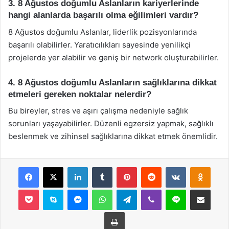
3. 8 Ağustos doğumlu Aslanların kariyerlerinde
hangi alanlarda başarılı olma eğilimleri vardır?
8 Ağustos doğumlu Aslanlar, liderlik pozisyonlarında
başarılı olabilirler. Yaratıcılıkları sayesinde yenilikçi
projelerde yer alabilir ve geniş bir network oluşturabilirler.
4. 8 Ağustos doğumlu Aslanların sağlıklarına dikkat
etmeleri gereken noktalar nelerdir?
Bu bireyler, stres ve aşırı çalışma nedeniyle sağlık
sorunları yaşayabilirler. Düzenli egzersiz yapmak, sağlıklı
beslenmek ve zihinsel sağlıklarına dikkat etmek önemlidir.
Facebook
X
LinkedIn
Tumblr
Pinterest
Reddit
VKontakte
Odnok
Pocket
Skype
Messenger
WhatsApp
Telegram
Viber
Line
E-Posta ile payla
Yazdır