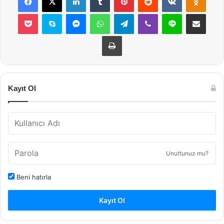
Pocket
Skype
Messenger
WhatsApp
Telegram
Viber
Line
E-Posta ile payla
Yazdır
Kayıt Ol
Unuttunuz mu?
Beni hatırla
Kayıt Ol