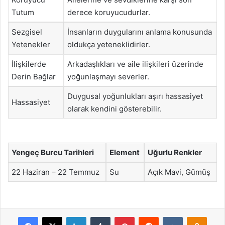
Tutum
derece koruyucudurlar.
Sezgisel
İnsanların duygularını anlama konusunda
Yetenekler
oldukça yeteneklidirler.
İlişkilerde
Arkadaşlıkları ve aile ilişkileri üzerinde
Derin Bağlar
yoğunlaşmayı severler.
Duygusal yoğunlukları aşırı hassasiyet
Hassasiyet
olarak kendini gösterebilir.
Yengeç Burcu Tarihleri
Element
Uğurlu Renkler
22 Haziran – 22 Temmuz
Su
Açık Mavi, Gümüş
Facebook
X
LinkedIn
Tumblr
Pinterest
Reddit
VKontakte
Odnok