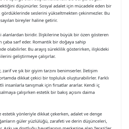
rektiğini düşünürler. Sosyal adalet için mücadele eden bir
ik gördüklerinde seslerini yükseltmekten çekinmezler. Bu
sayılan bireyler haline getirir.
alanlardan biridir. İlişkilerine büyük bir özen gösteren
in çaba sarf eder. Romantik bir doğaya sahip
de olabilirler. Bu arayış süreklilik gösterirken, ilişkideki
rini geliştirmeye çalışırlar.
zarif ve şık bir giyim tarzını benimserler. İletişim
rtamda dikkat çekici bir topluluk oluşturabilirler. Farklı
i insanlarla tanışmak için fırsatlar ararlar. Kendi iç
almaya çalışırken estetik bir bakış açısını daima
e estetik yönleriyle dikkat çekerken, adalet ve denge
ğanların güler yüzlülüğü, zarafeti ve derin düşünceleri,
r. Aşkı ve dostluğu hayatlarının merkezine alan Terazi’ler,