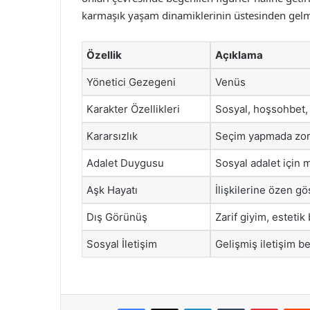
karmaşık yaşam dinamiklerinin üstesinden gelme
Özellik
Açıklama
Yönetici Gezegeni
Venüs
Karakter Özellikleri
Sosyal, hoşsohbet, 
Kararsızlık
Seçim yapmada zo
Adalet Duygusu
Sosyal adalet için
Aşk Hayatı
İlişkilerine özen gö
Dış Görünüş
Zarif giyim, estetik 
Sosyal İletişim
Gelişmiş iletişim be
Facebook
X
LinkedIn
Tumblr
Pintere