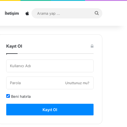
Sitemap
Arama
İletişim
yap
...
Kayıt Ol
Unuttunuz mu?
Beni hatırla
Kayıt Ol