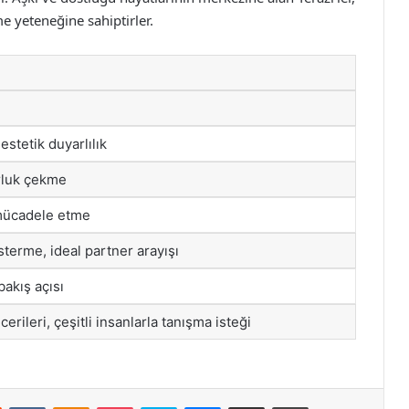
 yeteneğine sahiptirler.
estetik duyarlılık
rluk çekme
 mücadele etme
sterme, ideal partner arayışı
bakış açısı
cerileri, çeşitli insanlarla tanışma isteği
st
Reddit
VKontakte
Odnoklassniki
Pocket
Skype
Messenger
E-Posta ile paylaş
Yazdır