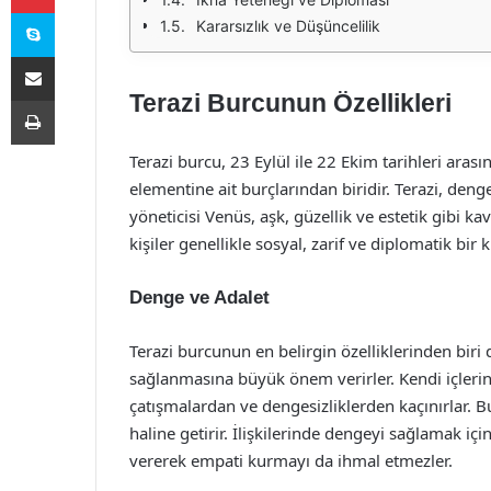
Skype
Kararsızlık ve Düşüncelilik
E-Posta ile paylaş
Terazi Burcunun Özellikleri
Yazdır
Terazi burcu, 23 Eylül ile 22 Ekim tarihleri arası
elementine ait burçlarından biridir. Terazi, den
yöneticisi Venüs, aşk, güzellik ve estetik gibi ka
kişiler genellikle sosyal, zarif ve diplomatik bir ki
Denge ve Adalet
Terazi burcunun en belirgin özelliklerinden biri d
sağlanmasına büyük önem verirler. Kendi içleri
çatışmalardan ve dengesizliklerden kaçınırlar. Bu
haline getirir. İlişkilerinde dengeyi sağlamak içi
vererek empati kurmayı da ihmal etmezler.