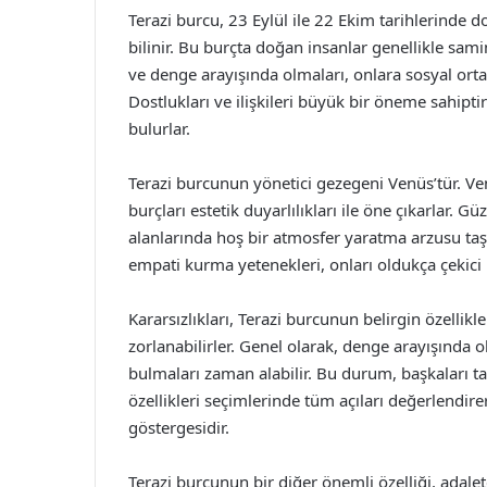
Terazi burcu, 23 Eylül ile 22 Ekim tarihlerinde d
bilinir. Bu burçta doğan insanlar genellikle samimi
ve denge arayışında olmaları, onlara sosyal ort
Dostlukları ve ilişkileri büyük bir öneme sahipt
bulurlar.
Terazi burcunun yönetici gezegeni Venüs’tür. Ven
burçları estetik duyarlılıkları ile öne çıkarlar.
alanlarında hoş bir atmosfer yaratma arzusu taş
empati kurma yetenekleri, onları oldukça çekici k
Kararsızlıkları, Terazi burcunun belirgin özellik
zorlanabilirler. Genel olarak, denge arayışında ol
bulmaları zaman alabilir. Bu durum, başkaları ta
özellikleri seçimlerinde tüm açıları değerlendire
göstergesidir.
Terazi burcunun bir diğer önemli özelliği, adale