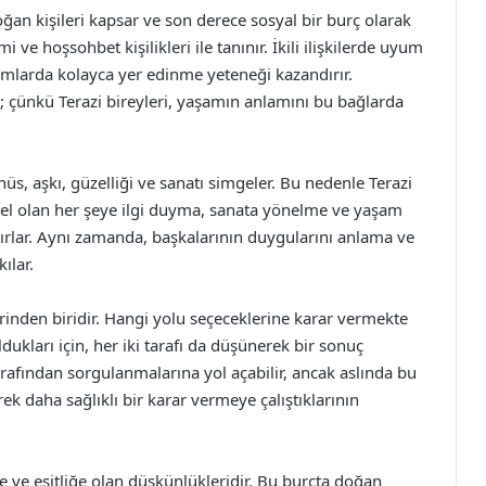
oğan kişileri kapsar ve son derece sosyal bir burç olarak
 ve hoşsohbet kişilikleri ile tanınır. İkili ilişkilerde uyum
amlarda kolayca yer edinme yeteneği kazandırır.
ir; çünkü Terazi bireyleri, yaşamın anlamını bu bağlarda
üs, aşkı, güzelliği ve sanatı simgeler. Bu nedenle Terazi
 Güzel olan her şeye ilgi duyma, sanata yönelme ve yaşam
ırlar. Aynı zamanda, başkalarının duygularını anlama ve
ılar.
lerinden biridir. Hangi yolu seçeceklerine karar vermekte
dukları için, her iki tarafı da düşünerek bir sonuç
rafından sorgulanmalarına yol açabilir, ancak aslında bu
rek daha sağlıklı bir karar vermeye çalıştıklarının
te ve eşitliğe olan düşkünlükleridir. Bu burçta doğan