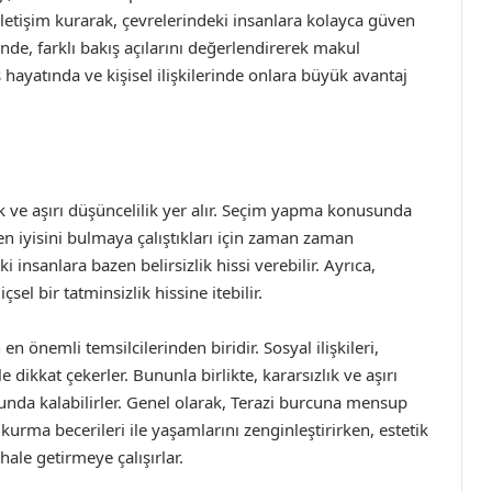
e iletişim kurarak, çevrelerindeki insanlara kolayca güven
inde, farklı bakış açılarını değerlendirerek makul
iş hayatında ve kişisel ilişkilerinde onlara büyük avantaj
ık ve aşırı düşüncelilik yer alır. Seçim yapma konusunda
 en iyisini bulmaya çalıştıkları için zaman zaman
 insanlara bazen belirsizlik hissi verebilir. Ayrıca,
el bir tatminsizlik hissine itebilir.
n önemli temsilcilerinden biridir. Sosyal ilişkileri,
le dikkat çekerler. Bununla birlikte, kararsızlık ve aşırı
nda kalabilirler. Genel olarak, Terazi burcuna mensup
er kurma becerileri ile yaşamlarını zenginleştirirken, estetik
hale getirmeye çalışırlar.