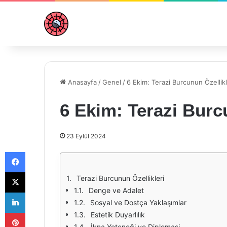
Anasayfa
/
Genel
/
6 Ekim: Terazi Burcunun Özellikl
6 Ekim: Terazi Burc
23 Eylül 2024
Facebook
X
Terazi Burcunun Özellikleri
Denge ve Adalet
LinkedIn
Sosyal ve Dostça Yaklaşımlar
Pinterest
Estetik Duyarlılık
İkna Yeteneği ve Diplomasi