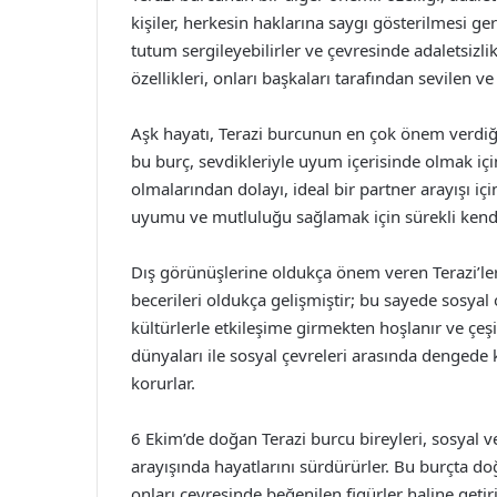
kişiler, herkesin haklarına saygı gösterilmesi ge
tutum sergileyebilirler ve çevresinde adaletsizl
özellikleri, onları başkaları tarafından sevilen ve 
Aşk hayatı, Terazi burcunun en çok önem verdiği 
bu burç, sevdikleriyle uyum içerisinde olmak iç
olmalarından dolayı, ideal bir partner arayışı için
uyumu ve mutluluğu sağlamak için sürekli kendile
Dış görünüşlerine oldukça önem veren Terazi’ler, 
becerileri oldukça gelişmiştir; bu sayede sosyal o
kültürlerle etkileşime girmekten hoşlanır ve çeşitl
dünyaları ile sosyal çevreleri arasında dengede k
korurlar.
6 Ekim’de doğan Terazi burcu bireyleri, sosyal v
arayışında hayatlarını sürdürürler. Bu burçta do
onları çevresinde beğenilen figürler haline getiri