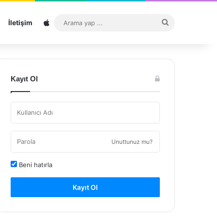
Sitemap
Arama
İletişim
yap
...
Kayıt Ol
Unuttunuz mu?
Beni hatırla
Kayıt Ol