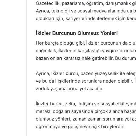
Gazetecilik, pazarlama, öğretim, danışmanlık gibi
Ayrıca, teknoloji ve sosyal medya alanında da baş
oldukları için, kariyerlerinde ilerlemek için ke
İkizler Burcunun Olumsuz Yönleri
Her burçta olduğu gibi, İkizler burcunun da olum
dağınıklık, İkizler’in karşılaştığı yaygın sorunl
bazen onları kararsız hale getirebilir. Bu durum,
Ayrıca, İkizler burcu, bazen yüzeysellik ile eleş
ve bu da ilişkilerinde sorunlara neden olabilir. 
zorluk yaşamalarına yol açabilir.
İkizler burcu, zeka, iletişim ve sosyal etkileşimle
meraklı doğaları sayesinde birçok alanda başarılı
olumsuz yönleri, zaman zaman sorunlara yol açabi
öğrenmeye ve gelişmeye açık bireylerdir.