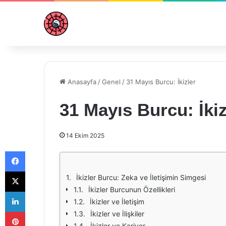
Anasayfa
/
Genel
/
31 Mayıs Burcu: İkizler
31 Mayıs Burcu: İkiz
14 Ekim 2025
Facebook
X
İkizler Burcu: Zeka ve İletişimin Simgesi
İkizler Burcunun Özellikleri
LinkedIn
İkizler ve İletişim
Pinterest
İkizler ve İlişkiler
İkizler ve Kariyer