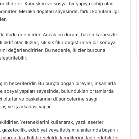
eklidirler. Konuşkan ve sosyal bir yapıya sahip olan
dinirler. Meraklı doğaları sayesinde, farklı konulara ilgi
ler.
ilde ifade edebilirler. Ancak bu durum, bazen kararsızlık
aktif olan İkizler, sık sık fikir değiştirir ve bir konuya
ını değerlendirirler. Bu nedenle, İkizler burcuna
ştirilebilir.
işim becerileridir. Bu burçta doğan bireyler, insanlarla
i ve sosyal yapıları sayesinde, bulundukları ortamlarda
yici olurlar ve başkalarının düşüncelerine saygı
adaş ve iş arkadaşı yapar.
klidirler. Yeteneklerini kullanarak, yazılı eserler,
 gazetecilik, edebiyat veya iletişim alanlarında başarılı
rmlarda da etkili bir şekilde kendilerini ifade edebilirler.