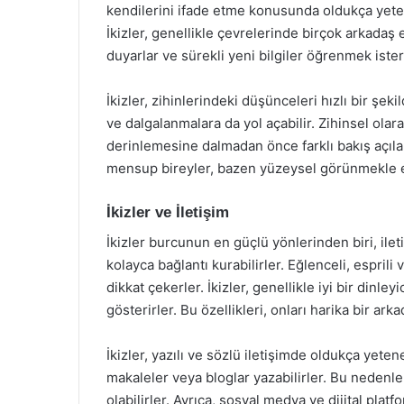
kendilerini ifade etme konusunda oldukça yeten
İkizler, genellikle çevrelerinde birçok arkadaş e
duyarlar ve sürekli yeni bilgiler öğrenmek ister
İkizler, zihinlerindeki düşünceleri hızlı bir şek
ve dalgalanmalara da yol açabilir. Zihinsel olarak 
derinlemesine dalmadan önce farklı bakış açılar
mensup bireyler, bazen yüzeysel görünmekle ele
İkizler ve İletişim
İkizler burcunun en güçlü yönlerinden biri, ilet
kolayca bağlantı kurabilirler. Eğlenceli, espril
dikkat çekerler. İkizler, genellikle iyi bir dinle
gösterirler. Bu özellikleri, onları harika bir ark
İkizler, yazılı ve sözlü iletişimde oldukça yetene
makaleler veya bloglar yazabilirler. Bu nedenle,
olabilirler. Ayrıca, sosyal medya ve dijital platfo