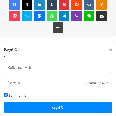
Pocket
Skype
Messenger
WhatsApp
Telegram
Viber
Line
E-Posta ile payla
Yazdır
Kayıt Ol
Unuttunuz mu?
Beni hatırla
Kayıt Ol