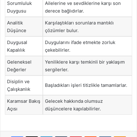
Sorumluluk
Ailelerine ve sevdiklerine karşı son
Duygusu
derece bağlıdırlar.
Analitik
Karşılaştıkları sorunlara mantıklı
Düşünce
çözümler bulur.
Duygusal
Duygularını ifade etmekte zorluk
Kapalılık
çekebilirler.
Geleneksel
Yeniliklere karşı temkinli bir yaklaşım
Değerler
sergilerler.
Disiplin ve
Başladıkları işleri titizlikle tamamlarlar.
Çalışkanlık
Karamsar Bakış
Gelecek hakkında olumsuz
Açısı
düşüncelere kapılabilirler.
Facebook
X
LinkedIn
Tumblr
Pinterest
Reddit
VKontakte
Odnok