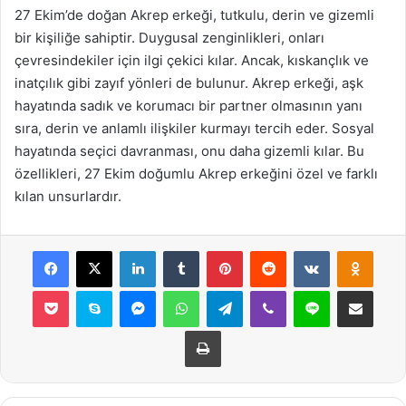
27 Ekim’de doğan Akrep erkeği, tutkulu, derin ve gizemli
bir kişiliğe sahiptir. Duygusal zenginlikleri, onları
çevresindekiler için ilgi çekici kılar. Ancak, kıskançlık ve
inatçılık gibi zayıf yönleri de bulunur. Akrep erkeği, aşk
hayatında sadık ve korumacı bir partner olmasının yanı
sıra, derin ve anlamlı ilişkiler kurmayı tercih eder. Sosyal
hayatında seçici davranması, onu daha gizemli kılar. Bu
özellikleri, 27 Ekim doğumlu Akrep erkeğini özel ve farklı
kılan unsurlardır.
Facebook
X
LinkedIn
Tumblr
Pinterest
Reddit
VKontakte
Odnok
Pocket
Skype
Messenger
WhatsApp
Telegram
Viber
Line
E-Posta ile payla
Yazdır