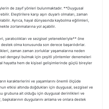
lerin de zayıf yönleri bulunmaktadır. **Duygusal
bilir. Eleştirilere karşı aşırı duyarlı olmaları, zaman
abilir. Ayrıca, hayal dünyasında kaybolma eğilimleri,
ekte zorlanmalarına yol açabilir.
i, yaratıcılıkları ve sezgisel yetenekleriyle** öne
a destek olma konusunda son derece başarılıdırlar.
likleri, zaman zaman zorluklar yaşamalarına neden
 içsel dengeyi bulmak için çeşitli yöntemler denemeleri
syal hayatta hem de kişisel gelişimlerinde güçlü bireyler
ların karakterlerini ve yaşamlarını önemli ölçüde
cunun etkisi altında doğdukları için duygusal, sezgisel ve
 su grubuna ait olduğu için duygusal derinlikleri ve
r, başkalarının duygularını anlama ve onlara destek