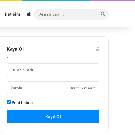
Sitemap
Arama
İletişim
yap
...
Kayıt Ol
Unuttunuz mu?
Beni hatırla
Kayıt Ol