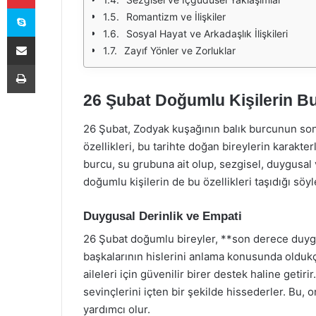
Skype
Romantizm ve İlişkiler
Sosyal Hayat ve Arkadaşlık İlişkileri
E-Posta ile paylaş
Zayıf Yönler ve Zorluklar
Yazdır
26 Şubat Doğumlu Kişilerin Bur
26 Şubat, Zodyak kuşağının balık burcunun son
özellikleri, bu tarihte doğan bireylerin karakter
burcu, su grubuna ait olup, sezgisel, duygusal 
doğumlu kişilerin de bu özellikleri taşıdığı söyl
Duygusal Derinlik ve Empati
26 Şubat doğumlu bireyler, **son derece duygu
başkalarının hislerini anlama konusunda oldukça 
aileleri için güvenilir birer destek haline getir
sevinçlerini içten bir şekilde hissederler. Bu, o
yardımcı olur.