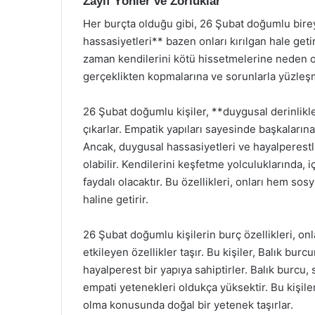
Zayıf Yönler ve Zorluklar
Her burçta olduğu gibi, 26 Şubat doğumlu birey
hassasiyetleri** bazen onları kırılgan hale getire
zaman kendilerini kötü hissetmelerine neden ol
gerçeklikten kopmalarına ve sorunlarla yüzleşm
26 Şubat doğumlu kişiler, **duygusal derinlikler
çıkarlar. Empatik yapıları sayesinde başkaların
Ancak, duygusal hassasiyetleri ve hayalperest
olabilir. Kendilerini keşfetme yolculuklarında,
faydalı olacaktır. Bu özellikleri, onları hem so
haline getirir.
26 Şubat doğumlu kişilerin burç özellikleri, on
etkileyen özellikler taşır. Bu kişiler, Balık bur
hayalperest bir yapıya sahiptirler. Balık burcu,
empati yetenekleri oldukça yüksektir. Bu kişile
olma konusunda doğal bir yetenek taşırlar.