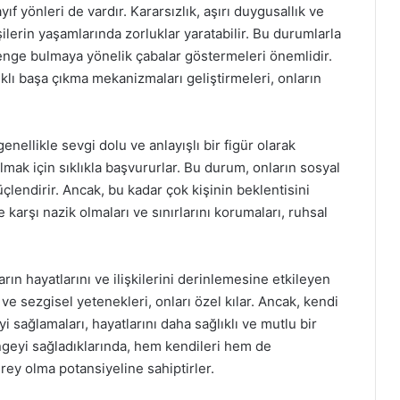
f yönleri de vardır. Kararsızlık, aşırı duygusallık ve
lerin yaşamlarında zorluklar yaratabilir. Bu durumlarla
denge bulmaya yönelik çabalar göstermeleri önemlidir.
ıklı başa çıkma mekanizmaları geliştirmeleri, onların
nellikle sevgi dolu ve anlayışlı bir figür olarak
lmak için sıklıkla başvururlar. Bu durum, onların sosyal
üçlendirir. Ancak, bu kadar çok kişinin beklentisini
 karşı nazik olmaları ve sınırlarını korumaları, ruhsal
rın hayatlarını ve ilişkilerini derinlemesine etkileyen
ı ve sezgisel yetenekleri, onları özel kılar. Ancak, kendi
 sağlamaları, hayatlarını daha sağlıklı ve mutlu bir
ngeyi sağladıklarında, hem kendileri hem de
irey olma potansiyeline sahiptirler.