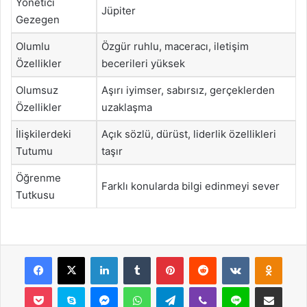
Yönetici
Jüpiter
Gezegen
Olumlu
Özgür ruhlu, maceracı, iletişim
Özellikler
becerileri yüksek
Olumsuz
Aşırı iyimser, sabırsız, gerçeklerden
Özellikler
uzaklaşma
İlişkilerdeki
Açık sözlü, dürüst, liderlik özellikleri
Tutumu
taşır
Öğrenme
Farklı konularda bilgi edinmeyi sever
Tutkusu
Facebook
X
LinkedIn
Tumblr
Pinterest
Reddit
VKontakte
Odnok
Pocket
Skype
Messenger
WhatsApp
Telegram
Viber
Line
E-Posta ile payla