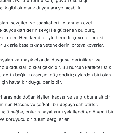
bilir. Partnerlerine karşı güven eksikliği
çlık gibi olumsuz duygulara yol açabilir.
ı, sezgileri ve sadakatleri ile tanınan özel
ine duydukları derin sevgi ile güçlenen bu burç,
eket eder. Hem kendileriyle hem de çevrelerindeki
zorluklarla başa çıkma yeteneklerini ortaya koyarlar.
yaları karmaşık olsa da, duygusal derinlikleri ve
olu oldukları dikkat çekicidir. Bu burcun karakteristik
e derin bağlılık arayışını güçlendirir; aylardan biri olan
in hayat bir duygu denizidir.
 arasında doğan kişileri kapsar ve su grubuna ait bir
nırlar. Hassas ve şefkatli bir doğaya sahiptirler.
üçlü bağlar, onların hayatlarını şekillendiren önemli bir
ve koruyucu bir tutum sergilerler.