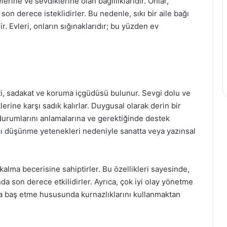
lerine ve sevdiklerine olan bağlılıklarıdır. Onlar,
n derece isteklidirler. Bu nedenle, sıkı bir aile bağı
. Evleri, onların sığınaklarıdır; bu yüzden ev
i, sadakat ve koruma içgüdüsü bulunur. Sevgi dolu ve
erine karşı sadık kalırlar. Duygusal olarak derin bir
 durumlarını anlamalarına ve gerektiğinde destek
cı düşünme yetenekleri nedeniyle sanatta veya yazınsal
 kalma becerisine sahiptirler. Bu özellikleri sayesinde,
da son derece etkilidirler. Ayrıca, çok iyi olay yönetme
rla baş etme hususunda kurnazlıklarını kullanmaktan