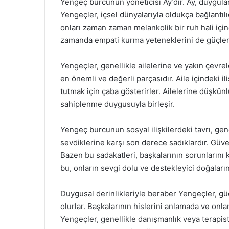
Yengeç burcunun yöneticisi Ay’dır. Ay, duygular
Yengeçler, içsel dünyalarıyla oldukça bağlantılı
onları zaman zaman melankolik bir ruh hali içi
zamanda empati kurma yeteneklerini de güçlend
Yengeçler, genellikle ailelerine ve yakın çevrele
en önemli ve değerli parçasıdır. Aile içindeki i
tutmak için çaba gösterirler. Ailelerine düşkünl
sahiplenme duygusuyla birleşir.
Yengeç burcunun sosyal ilişkilerdeki tavrı, gen
sevdiklerine karşı son derece sadıklardır. Güven
Bazen bu sadakatleri, başkalarının sorunlarını 
bu, onların sevgi dolu ve destekleyici doğaların
Duygusal derinlikleriyle beraber Yengeçler, gü
olurlar. Başkalarının hislerini anlamada ve on
Yengeçler, genellikle danışmanlık veya terapist