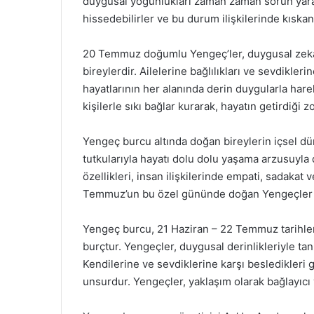
duygusal yoğunlukları zaman zaman sorun yarata
hissedebilirler ve bu durum ilişkilerinde kıskan
20 Temmuz doğumlu Yengeç’ler, duygusal zekalar
bireylerdir. Ailelerine bağlılıkları ve sevdikler
hayatlarının her alanında derin duygularla har
kişilerle sıkı bağlar kurarak, hayatın getirdiği 
Yengeç burcu altında doğan bireylerin içsel dün
tutkularıyla hayatı dolu dolu yaşama arzusuyla d
özellikleri, insan ilişkilerinde empati, sadakat v
Temmuz’un bu özel gününde doğan Yengeçler iç
Yengeç burcu, 21 Haziran – 22 Temmuz tarihleri
burçtur. Yengeçler, duygusal derinlikleriyle tanı
Kendilerine ve sevdiklerine karşı besledikleri g
unsurdur. Yengeçler, yaklaşım olarak bağlayıcı 