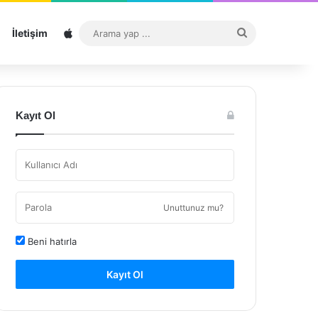
Sitemap
Arama
İletişim
yap
...
Kayıt Ol
Unuttunuz mu?
Beni hatırla
Kayıt Ol