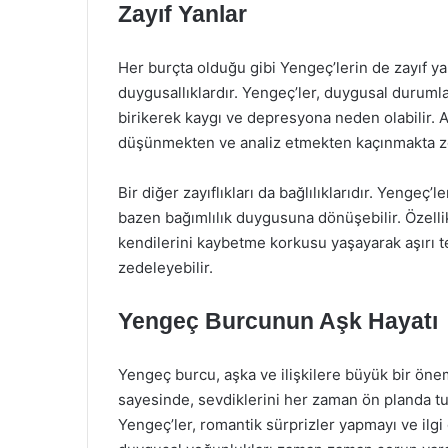
Zayıf Yanlar
Her burçta olduğu gibi Yengeç’lerin de zayıf yanla
duygusallıklardır. Yengeç’ler, duygusal durumla
birikerek kaygı ve depresyona neden olabilir. Ay
düşünmekten ve analiz etmekten kaçınmakta zor
Bir diğer zayıflıkları da bağlılıklarıdır. Yengeç’l
bazen bağımlılık duygusuna dönüşebilir. Özellik
kendilerini kaybetme korkusu yaşayarak aşırı tep
zedeleyebilir.
Yengeç Burcunun Aşk Hayatı
Yengeç burcu, aşka ve ilişkilere büyük bir önem
sayesinde, sevdiklerini her zaman ön planda tut
Yengeç’ler, romantik sürprizler yapmayı ve ilgi