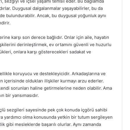
ı, sezgiyi ve içsel yaşamı temsil eder. Bu bağlamda
dırlar. Duygusal dalgalanmalar yaşayabilirler, bu da
nde bulundurabilir. Ancak, bu duygusal yoğunluk aynı
irir.
rine karşı son derece bağlıdır. Onlar için aile, hayatın
lişkilerini derinleştirmek, ev ortamını güvenli ve huzurlu
ükleri, onlara karşı gösterecekleri sadakat ve
ellikle koruyucu ve destekleyicidir. Arkadaşlarına ve
 içerisinde oldukları ilişkiler kurmayı arzu ederler.
kendi sorunları haline getirmelerine neden olabilir. Ama
ın bir yansımasıdır.
çlü sezgileri sayesinde pek çok konuda içgörü sahibi
lara yardımcı olma konusunda yetkin bir tutum sergileyen
lik gibi mesleklerde başarılı olurlar. Aynı zamanda