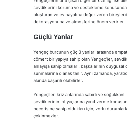
Yengeç’lerin öne çıkan diğer bir özelliği ise aile
sevdiklerini koruma ve destekleme konusunda so
oluşturan ve ev hayatına değer veren bireylerdir
dekorasyonuna ve atmosferine önem verirler.
Güçlü Yanlar
Yengeç burcunun güçlü yanları arasında empat
cömert bir yapıya sahip olan Yengeç’ler, sevdikl
anlayışa sahip olmaları, başkalarının duygusal
sunmalarına olanak tanır. Aynı zamanda, yaratı
alanda başarılı olabilirler.
Yengeç’ler, kriz anlarında sabırlı ve soğukkanlı
sevdiklerinin ihtiyaçlarına yanıt verme konusun
becerisine sahip oldukları için, zorlu durumla
çekinmezler.