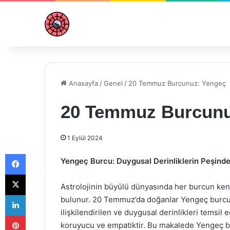
Anasayfa
/
Genel
/
20 Temmuz Burcunuz: Yengeç
20 Temmuz Burcunu
1 Eylül 2024
Facebook
Yengeç Burcu: Duygusal Derinliklerin Peşind
X
Astrolojinin büyülü dünyasında her burcun kendin
LinkedIn
bulunur. 20 Temmuz’da doğanlar Yengeç burcunu
ilişkilendirilen ve duygusal derinlikleri temsil 
Pinterest
koruyucu ve empatiktir. Bu makalede Yengeç burc