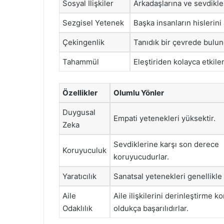
Sosyal İlişkiler
Arkadaşlarına ve sevdikler
Sezgisel Yetenek
Başka insanların hislerini
Çekingenlik
Tanıdık bir çevrede bulund
Tahammül
Eleştiriden kolayca etkile
Özellikler
Olumlu Yönler
Duygusal
Empati yetenekleri yüksektir.
Zeka
Sevdiklerine karşı son derece
Koruyuculuk
koruyucudurlar.
Yaratıcılık
Sanatsal yetenekleri genellikle 
Aile
Aile ilişkilerini derinleştirme 
Odaklılık
oldukça başarılıdırlar.