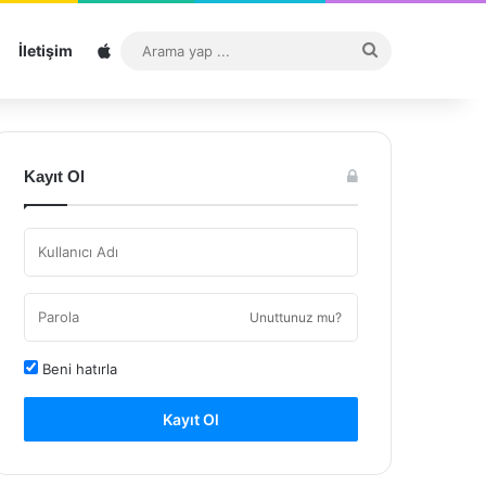
Sitemap
Arama
İletişim
yap
...
Kayıt Ol
Unuttunuz mu?
Beni hatırla
Kayıt Ol