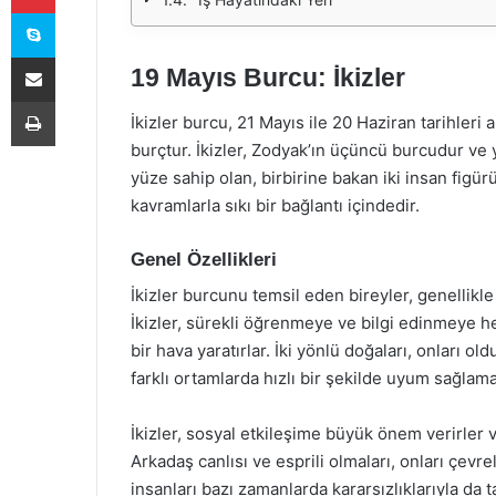
Skype
E-Posta ile paylaş
19 Mayıs Burcu: İkizler
Yazdır
İkizler burcu, 21 Mayıs ile 20 Haziran tarihleri 
burçtur. İkizler, Zodyak’ın üçüncü burcudur ve
yüze sahip olan, birbirine bakan iki insan figürü
kavramlarla sıkı bir bağlantı içindedir.
Genel Özellikleri
İkizler burcunu temsil eden bireyler, genellikle 
İkizler, sürekli öğrenmeye ve bilgi edinmeye he
bir hava yaratırlar. İki yönlü doğaları, onları o
farklı ortamlarda hızlı bir şekilde uyum sağlam
İkizler, sosyal etkileşime büyük önem verirler v
Arkadaş canlısı ve esprili olmaları, onları çevre
insanları bazı zamanlarda kararsızlıklarıyla da tan