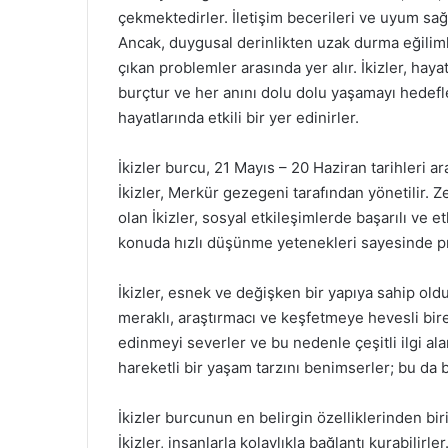
çekmektedirler. İletişim becerileri ve uyum sağl
Ancak, duygusal derinlikten uzak durma eğiliml
çıkan problemler arasında yer alır. İkizler, hay
burçtur ve her anını dolu dolu yaşamayı hedefl
hayatlarında etkili bir yer edinirler.
İkizler burcu, 21 Mayıs – 20 Haziran tarihleri 
İkizler, Merkür gezegeni tarafından yönetilir. 
olan İkizler, sosyal etkileşimlerde başarılı ve etki
konuda hızlı düşünme yetenekleri sayesinde pr
İkizler, esnek ve değişken bir yapıya sahip oldu
meraklı, araştırmacı ve keşfetmeye hevesli birey
edinmeyi severler ve bu nedenle çeşitli ilgi ala
hareketli bir yaşam tarzını benimserler; bu da b
İkizler burcunun en belirgin özelliklerinden biri
İkizler, insanlarla kolaylıkla bağlantı kurabilirl