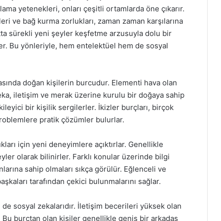
ama yetenekleri, onları çeşitli ortamlarda öne çıkarır.
eri ve bağ kurma zorlukları, zaman zaman karşılarına
atta sürekli yeni şeyler keşfetme arzusuyla dolu bir
er. Bu yönleriyle, hem entelektüel hem de sosyal
arasında doğan kişilerin burcudur. Elementi hava olan
Zeka, iletişim ve merak üzerine kurulu bir doğaya sahip
leyici bir kişilik sergilerler. İkizler burçları, birçok
oblemlere pratik çözümler bulurlar.
kları için yeni deneyimlere açıktırlar. Genellikle
ler olarak bilinirler. Farklı konular üzerinde bilgi
nlarına sahip olmaları sıkça görülür. Eğlenceli ve
aşkaları tarafından çekici bulunmalarını sağlar.
 de sosyal zekalarıdır. İletişim becerileri yüksek olan
er. Bu burçtan olan kişiler genellikle geniş bir arkadaş