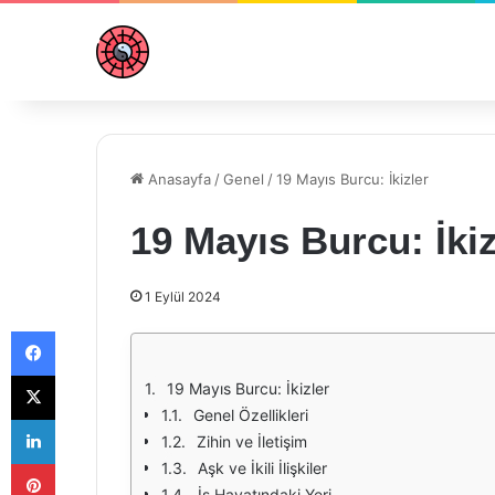
Anasayfa
/
Genel
/
19 Mayıs Burcu: İkizler
19 Mayıs Burcu: İkiz
1 Eylül 2024
Facebook
X
19 Mayıs Burcu: İkizler
Genel Özellikleri
LinkedIn
Zihin ve İletişim
Pinterest
Aşk ve İkili İlişkiler
İş Hayatındaki Yeri