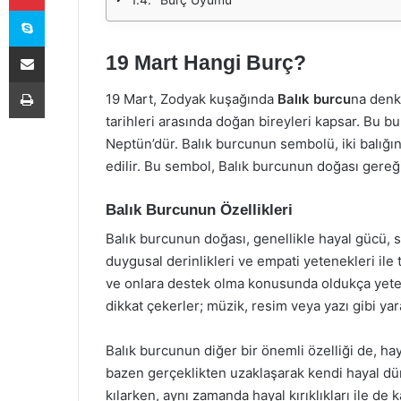
Skype
E-Posta ile paylaş
19 Mart Hangi Burç?
Yazdır
19 Mart, Zodyak kuşağında
Balık burcu
na denk 
tarihleri arasında doğan bireyleri kapsar. Bu b
Neptün’dür. Balık burcunun sembolü, iki balığın
edilir. Bu sembol, Balık burcunun doğası gereği
Balık Burcunun Özellikleri
Balık burcunun doğası, genellikle hayal gücü, s
duygusal derinlikleri ve empati yetenekleri ile t
ve onlara destek olma konusunda oldukça yetene
dikkat çekerler; müzik, resim veya yazı gibi yar
Balık burcunun diğer bir önemli özelliği de, hay
bazen gerçeklikten uzaklaşarak kendi hayal düny
kılarken, aynı zamanda hayal kırıklıkları ile de 