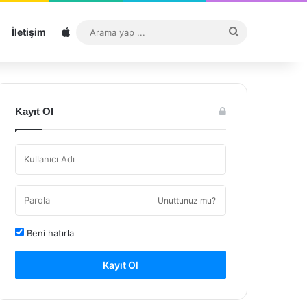
Sitemap
Arama
İletişim
yap
...
Kayıt Ol
Unuttunuz mu?
Beni hatırla
Kayıt Ol