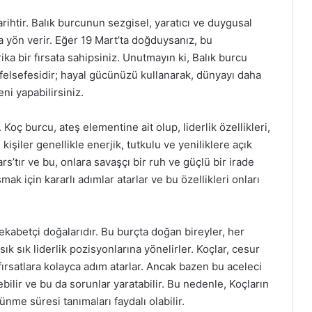
arihtir. Balık burcunun sezgisel, yaratıcı ve duygusal
na yön verir. Eğer 19 Mart’ta doğduysanız, bu
ika bir fırsata sahipsiniz. Unutmayın ki, Balık burcu
felsefesidir; hayal gücünüzü kullanarak, dünyayı daha
ni yapabilirsiniz.
 Koç burcu, ateş elementine ait olup, liderlik özellikleri,
 kişiler genellikle enerjik, tutkulu ve yeniliklere açık
s’tır ve bu, onlara savaşçı bir ruh ve güçlü bir irade
ak için kararlı adımlar atarlar ve bu özellikleri onları
rekabetçi doğalarıdır. Bu burçta doğan bireyler, her
ık sık liderlik pozisyonlarına yönelirler. Koçlar, cesur
fırsatlara kolayca adım atarlar. Ancak bazen bu aceleci
bilir ve bu da sorunlar yaratabilir. Bu nedenle, Koçların
nme süresi tanımaları faydalı olabilir.