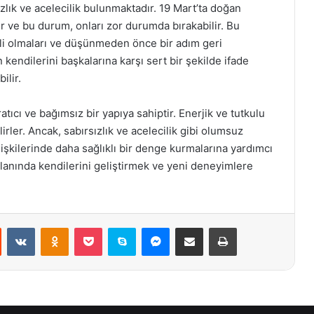
lık ve acelecilik bulunmaktadır. 19 Mart’ta doğan
 ve bu durum, onları zor durumda bırakabilir. Bu
li olmaları ve düşünmeden önce bir adım geri
 kendilerini başkalarına karşı sert bir şekilde ifade
ilir.
atıcı ve bağımsız bir yapıya sahiptir. Enerjik ve tutkulu
lirler. Ancak, sabırsızlık ve acelecilik gibi olumsuz
lişkilerinde daha sağlıklı bir denge kurmalarına yardımcı
 alanında kendilerini geliştirmek ve yeni deneyimlere
st
Reddit
VKontakte
Odnoklassniki
Pocket
Skype
Messenger
E-Posta ile paylaş
Yazdır