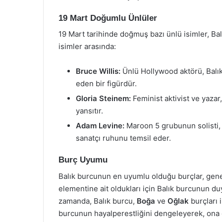
19 Mart Doğumlu Ünlüler
19 Mart tarihinde doğmuş bazı ünlü isimler, Balı
isimler arasında:
Bruce Willis:
Ünlü Hollywood aktörü, Balık 
eden bir figürdür.
Gloria Steinem:
Feminist aktivist ve yazar
yansıtır.
Adam Levine:
Maroon 5 grubunun solisti, m
sanatçı ruhunu temsil eder.
Burç Uyumu
Balık burcunun en uyumlu olduğu burçlar, gene
elementine ait oldukları için Balık burcunun du
zamanda, Balık burcu,
Boğa
ve
Oğlak
burçları i
burcunun hayalperestliğini dengeleyerek, ona 