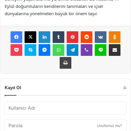
Eylül doğumluların kendilerini tanımaları ve içsel
dünyalarına yönelmeleri büyük bir önem taşır.
Facebook
X
LinkedIn
Tumblr
Pinterest
Reddit
VKontakte
Odnok
Pocket
Skype
Messenger
WhatsApp
Telegram
Viber
Line
E-Posta ile payla
Yazdır
Kayıt Ol
Unuttunuz mu?