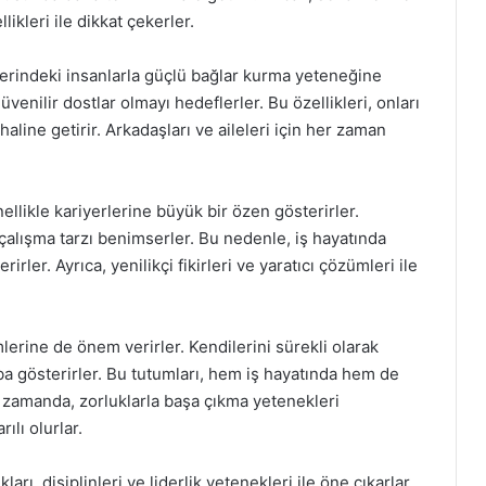
likleri ile dikkat çekerler.
elerindeki insanlarla güçlü bağlar kurma yeteneğine
 güvenilir dostlar olmayı hedeflerler. Bu özellikleri, onları
aline getirir. Arkadaşları ve aileleri için her zaman
ellikle kariyerlerine büyük bir özen gösterirler.
r çalışma tarzı benimserler. Bu nedenle, iş hayatında
rler. Ayrıca, yenilikçi fikirleri ve yaratıcı çözümleri ile
mlerine de önem verirler. Kendilerini sürekli olarak
ba gösterirler. Bu tutumları, hem iş hayatında hem de
ı zamanda, zorluklarla başa çıkma yetenekleri
ılı olurlar.
arı, disiplinleri ve liderlik yetenekleri ile öne çıkarlar.