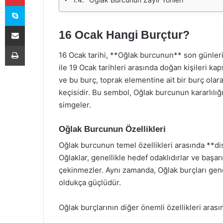
Skype
E-Posta ile paylaş
16 Ocak Hangi Burçtur?
Yazdır
16 Ocak tarihi, **Oğlak burcunun** son günleri
ile 19 Ocak tarihleri arasında doğan kişileri k
ve bu burç, toprak elementine ait bir burç olar
keçisidir. Bu sembol, Oğlak burcunun kararlılığ
simgeler.
Oğlak Burcunun Özellikleri
Oğlak burcunun temel özellikleri arasında **dis
Oğlaklar, genellikle hedef odaklıdırlar ve baş
çekinmezler. Aynı zamanda, Oğlak burçları gene
oldukça güçlüdür.
Oğlak burçlarının diğer önemli özellikleri aras