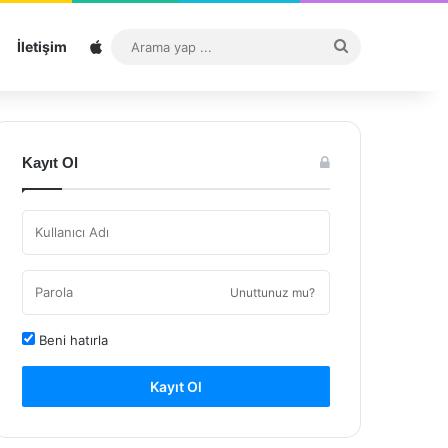
Sitemap
Arama
İletişim
yap
...
Kayıt Ol
Unuttunuz mu?
Beni hatırla
Kayıt Ol