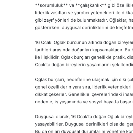
**sorumluluk** ve **çalışkanlık** gibi özellikle
liderlik vasıfları ve yaratıcı yetenekleri ile di
gibi zayıf yönleri de bulunmaktadır. Oğlaklar, ha
gösterirken, duygusal derinliklerini de keşfetm
16 Ocak, Oğlak burcunun altında doğan bireyler i
tarihleri arasında doğanları kapsamaktadır. Bu
ile ilişkilidir. Oğlak burçları genellikle pratik, dis
Ocak’ta doğan bireylerin yaşamlarını şekillendi
Oğlak burçları, hedeflerine ulaşmak için sıkı ç
genel özelliklerin yanı sıra, liderlik yetenekle
dikkat çekerler. Genellikle, çevrelerindeki insan
nedenle, iş yaşamında ve sosyal hayatta başarılı
Duygusal olarak, 16 Ocak’ta doğan Oğlak birey
yaşayabilirler. Duygusal derinlikleri olsa da, g
Bu da onları duygusal durumlarını yönetme konu