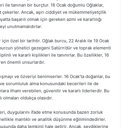
ri ile tanınan bir burçtur. 16 Ocak doğumlu Oğlaklar,
kkat çekerler. Ancak, aşırı ciddiyet ve mükemmeliyetçilik
yatta başarılı olmak için gereken azmi ve kararlılığı
eyi unutmamalıdırlar.
çin özel bir tarihtir. Oğlak burcu, 22 Aralık ile 19 Ocak
 burcun yönetici gezegeni Satürn’dür ve toprak elementi
iplinli ve kararlı kişilikleri ile tanınırlar. Bu özellikler, 16
ren önemli unsurlardır.
alışmayı ve özveriyi benimserler. 16 Ocak’ta doğanlar, bu
ri ve sorumluluk alma konusundaki becerileri ile de
lara ilham verebilen, güvenilir ve kararlı liderlerdir. Bu
 olmaları oldukça olasıdır.
leri, duygularını ifade etme konusunda bazen zorluk
enellikle mantıklı ve analitik düşünme eğilimindedirler.
sunda daha temkinli hale getirir. Ancak, sevdiklerine