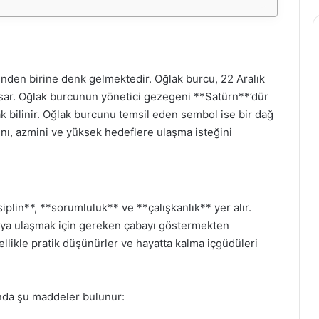
nden birine denk gelmektedir. Oğlak burcu, 22 Aralık
apsar. Oğlak burcunun yönetici gezegeni **Satürn**’dür
ak bilinir. Oğlak burcunu temsil eden sembol ise bir dağ
ını, azmini ve yüksek hedeflere ulaşma isteğini
iplin**, **sorumluluk** ve **çalışkanlık** yer alır.
arıya ulaşmak için gereken çabayı göstermekten
llikle pratik düşünürler ve hayatta kalma içgüdüleri
ında şu maddeler bulunur: