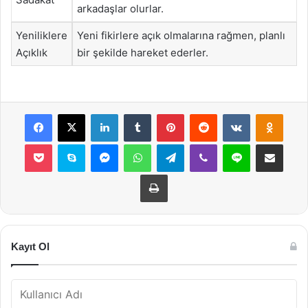
arkadaşlar olurlar.
Yeniliklere
Yeni fikirlere açık olmalarına rağmen, planlı
Açıklık
bir şekilde hareket ederler.
Facebook
X
LinkedIn
Tumblr
Pinterest
Reddit
VKontakte
Odnok
Pocket
Skype
Messenger
WhatsApp
Telegram
Viber
Line
E-Posta ile payla
Yazdır
Kayıt Ol