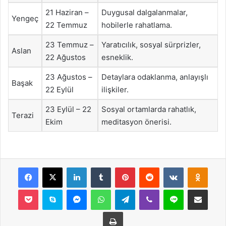
21 Haziran –
Duygusal dalgalanmalar,
Yengeç
22 Temmuz
hobilerle rahatlama.
23 Temmuz –
Yaratıcılık, sosyal sürprizler,
Aslan
22 Ağustos
esneklik.
23 Ağustos –
Detaylara odaklanma, anlayışlı
Başak
22 Eylül
ilişkiler.
23 Eylül – 22
Sosyal ortamlarda rahatlık,
Terazi
Ekim
meditasyon önerisi.
Facebook
X
LinkedIn
Tumblr
Pinterest
Reddit
VKontakte
Odnok
Pocket
Skype
Messenger
WhatsApp
Telegram
Viber
Line
E-Posta ile payla
Yazdır