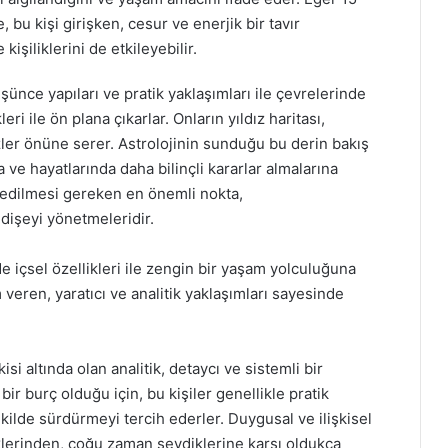
bu kişi girişken, cesur ve enerjik bir tavır
kişiliklerini de etkileyebilir.
şünce yapıları ve pratik yaklaşımları ile çevrelerinde
leri ile ön plana çıkarlar. Onların yıldız haritası,
özler önüne serer. Astrolojinin sunduğu bu derin bakış
na ve hayatlarında daha bilinçli kararlar almalarına
t edilmesi gereken en önemli nokta,
dişeyi yönetmeleridir.
içsel özellikleri ile zengin bir yaşam yolculuğuna
m veren, yaratıcı ve analitik yaklaşımları sayesinde
i altında olan analitik, detaycı ve sistemli bir
bir burç olduğu için, bu kişiler genellikle pratik
ilde sürdürmeyi tercih ederler. Duygusal ve ilişkisel
iklerinden, çoğu zaman sevdiklerine karşı oldukça