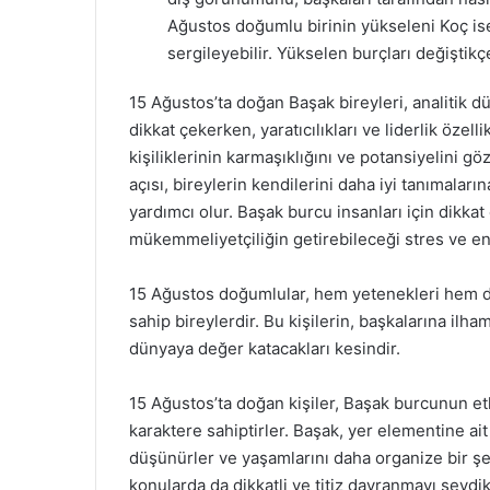
Ağustos doğumlu birinin yükseleni Koç ise, 
sergileyebilir. Yükselen burçları değiştikçe 
15 Ağustos’ta doğan Başak bireyleri, analitik dü
dikkat çekerken, yaratıcılıkları ve liderlik özellik
kişiliklerinin karmaşıklığını ve potansiyelini g
açısı, bireylerin kendilerini daha iyi tanımaları
yardımcı olur. Başak burcu insanları için dikka
mükemmeliyetçiliğin getirebileceği stres ve en
15 Ağustos doğumlular, hem yetenekleri hem de 
sahip bireylerdir. Bu kişilerin, başkalarına ilha
dünyaya değer katacakları kesindir.
15 Ağustos’ta doğan kişiler, Başak burcunun etkis
karaktere sahiptirler. Başak, yer elementine ait 
düşünürler ve yaşamlarını daha organize bir şek
konularda da dikkatli ve titiz davranmayı sevd