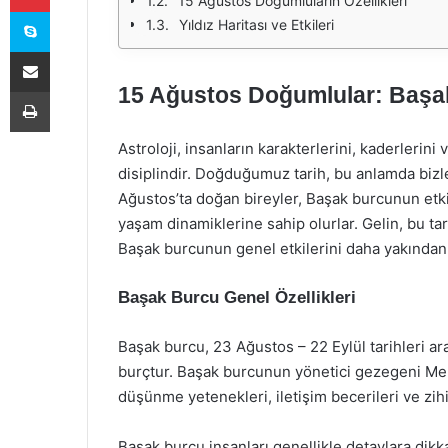
15 Ağustos Doğumluların Özellikleri
Skype
Yıldız Haritası ve Etkileri
E-Posta ile paylaş
15 Ağustos Doğumlular: Başak B
Yazdır
Astroloji, insanların karakterlerini, kaderlerini
disiplindir. Doğduğumuz tarih, bu anlamda bizle
Ağustos’ta doğan bireyler, Başak burcunun etkisi
yaşam dinamiklerine sahip olurlar. Gelin, bu tarih
Başak burcunun genel etkilerini daha yakından
Başak Burcu Genel Özellikleri
Başak burcu, 23 Ağustos – 22 Eylül tarihleri a
burçtur. Başak burcunun yönetici gezegeni Merk
düşünme yetenekleri, iletişim becerileri ve zihin
Başak burcu insanları genellikle detaylara dikk