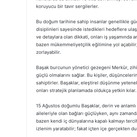
koruyucu bir tavır sergilerler.
Bu doğum tarihine sahip insanlar genellikle güçlü
disiplinleri sayesinde istedikleri hedeflere ula
ve detaylara olan dikkati, onları iş yaşamında ara
bazen mükemmeliyetçilik eğilimine yol açabilir;
zorlayabilir.
Başak burcunun yönetici gezegeni Merkür, zihin 
güçlü olmalarını sağlar. Bu kişiler, düşünceleri
sahiptirler. Başaklar, eleştirel düşünme yetenek
onları stratejik planlamada oldukça yetkin kılar.
15 Ağustos doğumlu Başaklar, derin ve anlamlı i
aileleriyle olan bağları güçlüyken, aynı zamand
bazen kendi iç dünyalarına kapalı kalmayı terci
izlenim yaratabilir; fakat içten içe gerçekten duy