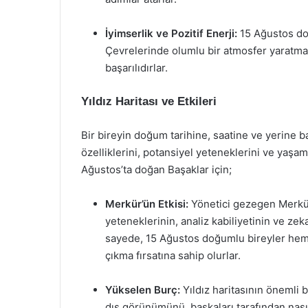
İyimserlik ve Pozitif Enerji:
15 Ağustos doğ
Çevrelerinde olumlu bir atmosfer yaratma 
başarılıdırlar.
Yıldız Haritası ve Etkileri
Bir bireyin doğum tarihine, saatine ve yerine bağ
özelliklerini, potansiyel yeteneklerini ve yaşam
Ağustos’ta doğan Başaklar için;
Merkür’ün Etkisi:
Yönetici gezegen Merkür’
yeteneklerinin, analiz kabiliyetinin ve zek
sayede, 15 Ağustos doğumlu bireyler hem 
çıkma fırsatına sahip olurlar.
Yükselen Burç:
Yıldız haritasının önemli b
dış görünümünü, başkaları tarafından nasıl