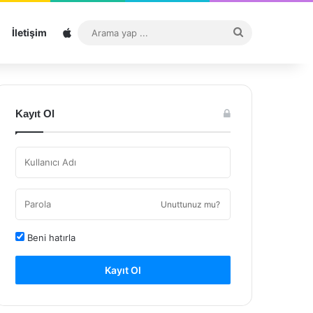
Sitemap
Arama
İletişim
yap
...
Kayıt Ol
Unuttunuz mu?
Beni hatırla
Kayıt Ol