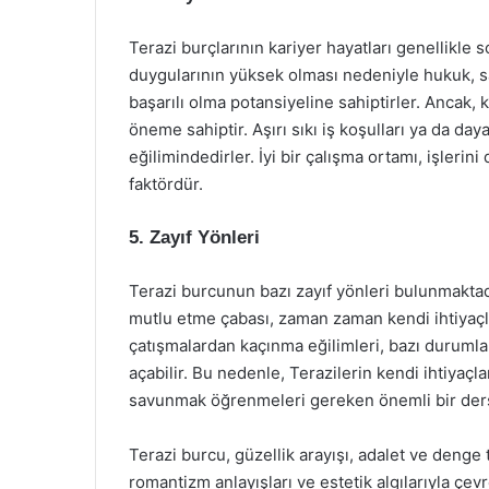
Terazi burçlarının kariyer hayatları genellikle s
duygularının yüksek olması nedeniyle hukuk, san
başarılı olma potansiyeline sahiptirler. Ancak, 
öneme sahiptir. Aşırı sıkı iş koşulları ya da d
eğilimindedirler. İyi bir çalışma ortamı, işlerini 
faktördür.
5. Zayıf Yönleri
Terazi burcunun bazı zayıf yönleri bulunmaktadı
mutlu etme çabası, zaman zaman kendi ihtiyaçlar
çatışmalardan kaçınma eğilimleri, bazı duruml
açabilir. Bu nedenle, Terazilerin kendi ihtiyaçl
savunmak öğrenmeleri gereken önemli bir ders
Terazi burcu, güzellik arayışı, adalet ve denge 
romantizm anlayışları ve estetik algılarıyla çev