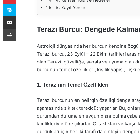
Skype
5. Zayıf Yönleri
E-Posta ile paylaş
Terazi Burcu: Dengede Kalman
Yazdır
Astroloji dünyasında her burcun kendine özgü öz
Terazi burcu, 23 Eylül – 22 Ekim tarihleri aras
olan Terazi, güzelliğe, sanata ve uyuma olan d
burcunun temel özellikleri, kişilik yapısı, iliş
1. Terazinin Temel Özellikleri
Terazi burcunun en belirgin özelliği denge ara
aşamasında sık sık tereddüt yaşarlar. Bu, onları 
durumdan duruma en uygun olanı bulma çabaları
kimlikleriyle öne çıkarlar. Ortaklıkları ve karşı
durdukları için her iki tarafı da dinleyip dengel