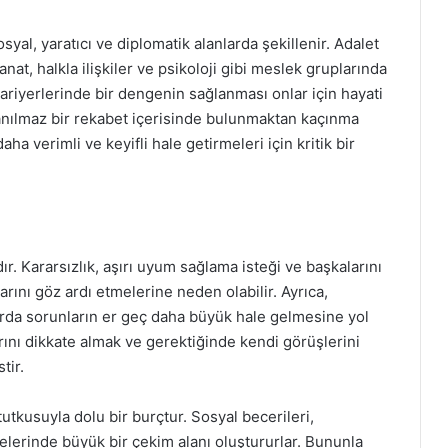
osyal, yaratıcı ve diplomatik alanlarda şekillenir. Adalet
at, halkla ilişkiler ve psikoloji gibi meslek gruplarında
kariyerlerinde bir dengenin sağlanması onlar için hayati
ayanılmaz bir rekabet içerisinde bulunmaktan kaçınma
daha verimli ve keyifli hale getirmeleri için kritik bir
r. Kararsızlık, aşırı uyum sağlama isteği ve başkalarını
ını göz ardı etmelerine neden olabilir. Ayrıca,
arda sorunların er geç daha büyük hale gelmesine yol
arını dikkate almak ve gerektiğinde kendi görüşlerini
tir.
tutkusuyla dolu bir burçtur. Sosyal becerileri,
relerinde büyük bir çekim alanı oluştururlar. Bununla