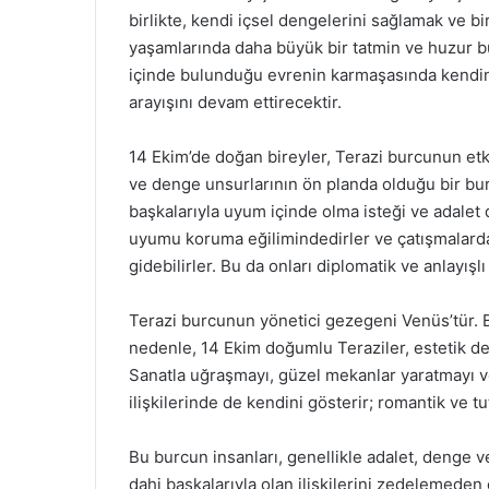
birlikte, kendi içsel dengelerini sağlamak ve bir
yaşamlarında daha büyük bir tatmin ve huzur bul
içinde bulunduğu evrenin karmaşasında kendi
arayışını devam ettirecektir.
14 Ekim’de doğan bireyler, Terazi burcunun etkis
ve denge unsurlarının ön planda olduğu bir burç
başkalarıyla uyum içinde olma isteği ve adalet 
uyumu koruma eğilimindedirler ve çatışmalard
gidebilirler. Bu da onları diplomatik ve anlayışlı
Terazi burcunun yönetici gezegeni Venüs’tür. B
nedenle, 14 Ekim doğumlu Teraziler, estetik değ
Sanatla uğraşmayı, güzel mekanlar yaratmayı ve
ilişkilerinde de kendini gösterir; romantik ve tu
Bu burcun insanları, genellikle adalet, denge ve
dahi başkalarıyla olan ilişkilerini zedelemeden 