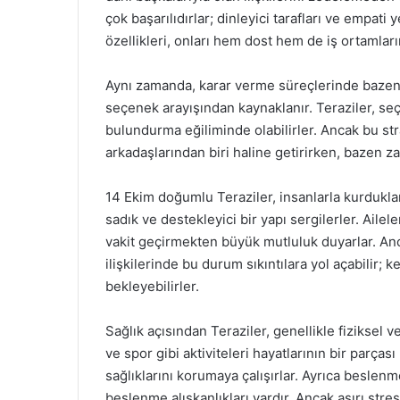
çok başarılıdırlar; dinleyici tarafları ve empati
özellikleri, onları hem dost hem de iş ortamların
Aynı zamanda, karar verme süreçlerinde bazen k
seçenek arayışından kaynaklanır. Teraziler, se
bulundurma eğiliminde olabilirler. Ancak bu st
arkadaşlarından biri haline getirirken, bazen z
14 Ekim doğumlu Teraziler, insanlarla kurdukları
sadık ve destekleyici bir yapı sergilerler. Ailel
vakit geçirmekten büyük mutluluk duyarlar. Anc
ilişkilerinde bu durum sıkıntılara yol açabilir;
bekleyebilirler.
Sağlık açısından Teraziler, genellikle fiziksel
ve spor gibi aktiviteleri hayatlarının bir parç
sağlıklarını korumaya çalışırlar. Ayrıca beslenme
beslenme alışkanlıkları vardır. Ancak aşırı stres