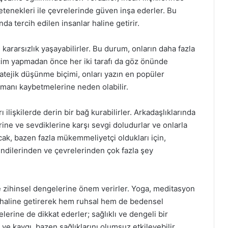
 yetenekleri ile çevrelerinde güven inşa ederler. Bu
da tercih edilen insanlar haline getirir.
ararsızlık yaşayabilirler. Bu durum, onların daha fazla
çim yapmadan önce her iki tarafı da göz önünde
ratejik düşünme biçimi, onları yazın en popüler
amanı kaybetmelerine neden olabilir.
 ilişkilerde derin bir bağ kurabilirler. Arkadaşlıklarında
erine ve sevdiklerine karşı sevgi doludurlar ve onlarla
ak, bazen fazla mükemmeliyetçi oldukları için,
 kendilerinden ve çevrelerinden çok fazla şey
 ve zihinsel dengelerine önem verirler. Yoga, meditasyon
ası haline getirerek hem ruhsal hem de bedensel
lerine de dikkat ederler; sağlıklı ve dengeli bir
 ve kaygı, bazen sağlıklarını olumsuz etkileyebilir.