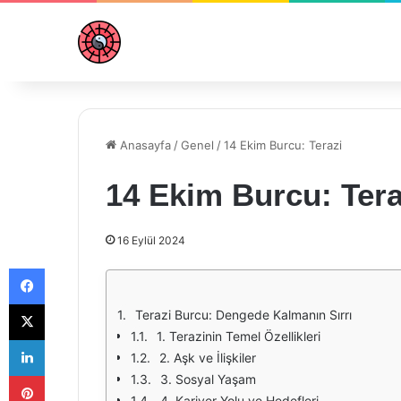
Anasayfa
/
Genel
/
14 Ekim Burcu: Terazi
14 Ekim Burcu: Tera
16 Eylül 2024
Facebook
X
Terazi Burcu: Dengede Kalmanın Sırrı
1. Terazinin Temel Özellikleri
LinkedIn
2. Aşk ve İlişkiler
Pinterest
3. Sosyal Yaşam
4. Kariyer Yolu ve Hedefleri