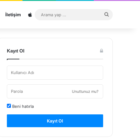
Sitemap
Arama
İletişim
yap
...
Kayıt Ol
Unuttunuz mu?
Beni hatırla
Kayıt Ol