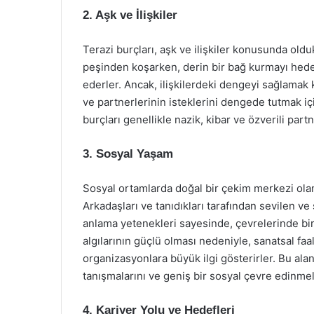
2. Aşk ve İlişkiler
Terazi burçları, aşk ve ilişkiler konusunda oldu
peşinden koşarken, derin bir bağ kurmayı hedef
ederler. Ancak, ilişkilerdeki dengeyi sağlamak k
ve partnerlerinin isteklerini dengede tutmak içi
burçları genellikle nazik, kibar ve özverili partne
3. Sosyal Yaşam
Sosyal ortamlarda doğal bir çekim merkezi olan T
Arkadaşları ve tanıdıkları tarafından sevilen ve 
anlama yetenekleri sayesinde, çevrelerinde birço
algılarının güçlü olması nedeniyle, sanatsal faal
organizasyonlara büyük ilgi gösterirler. Bu alan
tanışmalarını ve geniş bir sosyal çevre edinmel
4. Kariyer Yolu ve Hedefleri