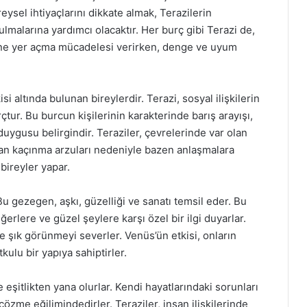
eysel ihtiyaçlarını dikkate almak, Terazilerin
malarına yardımcı olacaktır. Her burç gibi Terazi de,
ne yer açma mücadelesi verirken, denge ve uyum
i altında bulunan bireylerdir. Terazi, sosyal ilişkilerin
tur. Bu burcun kişilerinin karakterinde barış arayışı,
duygusu belirgindir. Teraziler, çevrelerinde var olan
an kaçınma arzuları nedeniyle bazen anlaşmalara
 bireyler yapar.
u gezegen, aşkı, güzelliği ve sanatı temsil eder. Bu
erlere ve güzel şeylere karşı özel bir ilgi duyarlar.
 şık görünmeyi severler. Venüs’ün etkisi, onların
tkulu bir yapıya sahiptirler.
 eşitlikten yana olurlar. Kendi hayatlarındaki sorunları
çözme eğilimindedirler. Teraziler, insan ilişkilerinde