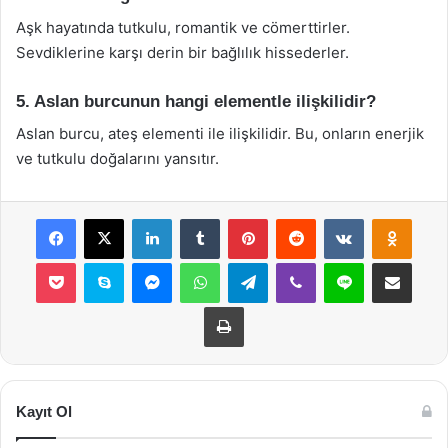
Aşk hayatında tutkulu, romantik ve cömerttirler.
Sevdiklerine karşı derin bir bağlılık hissederler.
5. Aslan burcunun hangi elementle ilişkilidir?
Aslan burcu, ateş elementi ile ilişkilidir. Bu, onların enerjik
ve tutkulu doğalarını yansıtır.
Facebook
X
LinkedIn
Tumblr
Pinterest
Reddit
VKontakte
Odnok
Pocket
Skype
Messenger
WhatsApp
Telegram
Viber
Line
E-Posta ile payla
Yazdır
Kayıt Ol