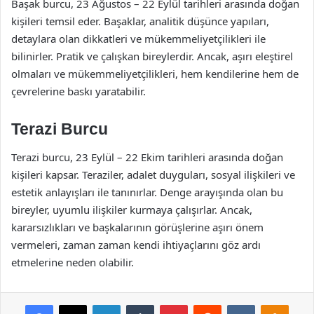
Başak burcu, 23 Ağustos – 22 Eylül tarihleri arasında doğan
kişileri temsil eder. Başaklar, analitik düşünce yapıları,
detaylara olan dikkatleri ve mükemmeliyetçilikleri ile
bilinirler. Pratik ve çalışkan bireylerdir. Ancak, aşırı eleştirel
olmaları ve mükemmeliyetçilikleri, hem kendilerine hem de
çevrelerine baskı yaratabilir.
Terazi Burcu
Terazi burcu, 23 Eylül – 22 Ekim tarihleri arasında doğan
kişileri kapsar. Teraziler, adalet duyguları, sosyal ilişkileri ve
estetik anlayışları ile tanınırlar. Denge arayışında olan bu
bireyler, uyumlu ilişkiler kurmaya çalışırlar. Ancak,
kararsızlıkları ve başkalarının görüşlerine aşırı önem
vermeleri, zaman zaman kendi ihtiyaçlarını göz ardı
etmelerine neden olabilir.
Facebook
X
LinkedIn
Tumblr
Pinterest
Reddit
VKontakte
Odnok