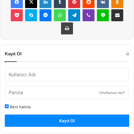
Pocket
Skype
Messenger
WhatsApp
Telegram
Viber
Line
E-Posta ile payla
Yazdır
Kayıt Ol
Unuttunuz mu?
Beni hatırla
Kayıt Ol