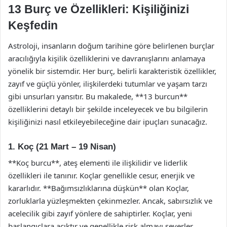
13 Burç ve Özellikleri: Kişiliğinizi
Keşfedin
Astroloji, insanların doğum tarihine göre belirlenen burçlar
aracılığıyla kişilik özelliklerini ve davranışlarını anlamaya
yönelik bir sistemdir. Her burç, belirli karakteristik özellikler,
zayıf ve güçlü yönler, ilişkilerdeki tutumlar ve yaşam tarzı
gibi unsurları yansıtır. Bu makalede, **13 burcun**
özelliklerini detaylı bir şekilde inceleyecek ve bu bilgilerin
kişiliğinizi nasıl etkileyebileceğine dair ipuçları sunacağız.
1. Koç (21 Mart – 19 Nisan)
**Koç burcu**, ateş elementi ile ilişkilidir ve liderlik
özellikleri ile tanınır. Koçlar genellikle cesur, enerjik ve
kararlıdır. **Bağımsızlıklarına düşkün** olan Koçlar,
zorluklarla yüzleşmekten çekinmezler. Ancak, sabırsızlık ve
acelecilik gibi zayıf yönlere de sahiptirler. Koçlar, yeni
başlangıçlara açıktır ve genellikle risk almayı severler.