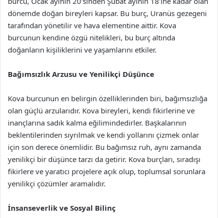
burcu, Ocak ayının 20’sinden Şubat ayının 18’ine kadar olan
dönemde doğan bireyleri kapsar. Bu burç, Uranüs gezegeni
tarafından yönetilir ve hava elementine aittir. Kova
burcunun kendine özgü nitelikleri, bu burç altında
doğanların kişiliklerini ve yaşamlarını etkiler.
Bağımsızlık Arzusu ve Yenilikçi Düşünce
Kova burcunun en belirgin özelliklerinden biri, bağımsızlığa
olan güçlü arzularıdır. Kova bireyleri, kendi fikirlerine ve
inançlarına sadık kalma eğilimindedirler. Başkalarının
beklentilerinden sıyrılmak ve kendi yollarını çizmek onlar
için son derece önemlidir. Bu bağımsız ruh, aynı zamanda
yenilikçi bir düşünce tarzı da getirir. Kova burçları, sıradışı
fikirlere ve yaratıcı projelere açık olup, toplumsal sorunlara
yenilikçi çözümler aramalıdır.
İnsanseverlik ve Sosyal Bilinç