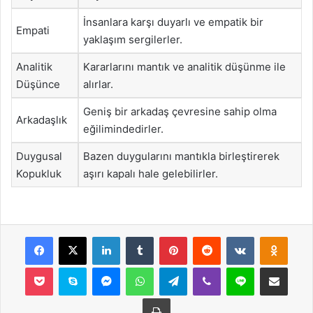
İnsanlara karşı duyarlı ve empatik bir
Empati
yaklaşım sergilerler.
Analitik
Kararlarını mantık ve analitik düşünme ile
Düşünce
alırlar.
Geniş bir arkadaş çevresine sahip olma
Arkadaşlık
eğilimindedirler.
Duygusal
Bazen duygularını mantıkla birleştirerek
Kopukluk
aşırı kapalı hale gelebilirler.
Facebook
X
LinkedIn
Tumblr
Pinterest
Reddit
VKontakte
Odnok
Pocket
Skype
Messenger
WhatsApp
Telegram
Viber
Line
E-Posta ile payla
Yazdır