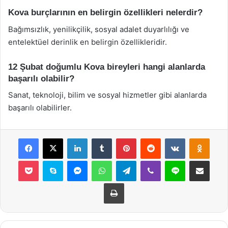
Kova burçlarının en belirgin özellikleri nelerdir?
Bağımsızlık, yenilikçilik, sosyal adalet duyarlılığı ve
entelektüel derinlik en belirgin özellikleridir.
12 Şubat doğumlu Kova bireyleri hangi alanlarda
başarılı olabilir?
Sanat, teknoloji, bilim ve sosyal hizmetler gibi alanlarda
başarılı olabilirler.
Facebook
X
LinkedIn
Tumblr
Pinterest
Reddit
VKontakte
Odnok
Pocket
Skype
Messenger
WhatsApp
Telegram
Viber
Line
E-Posta ile payla
Yazdır