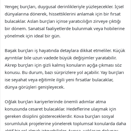
Yengeç burçları, duygusal derinlikleriyle yüzleşecekler. İçsel
dünyalarına dönerek, hissettiklerini anlamak için bir fırsat
bulacaklar. Aslan burçları içinse yaratıcılığın zirveye çıktığı
bir dönem. Sanatsal faaliyetlerde bulunmak veya hobilerine
yönelmek için ideal bir gün.
Başak burçları iş hayatında detaylara dikkat etmeliler. Küçük
ayrıntılar bile uzun vadede büyük değişimler yaratabilir.
Akrep burçları için gizli kalmış konuların açığa çıkması söz
konusu. Bu durum, bazı sürprizlere yol açabilir. Yay burçları
ise seyahat veya eğitimle ilgili yeni fırsatlar bulacaklar,
dünya görüşleri genişleyecek.
Oğlak burçları kariyerlerinde önemli adımlar atma
konusunda cesaret bulacaklar. Hedeflerine ulaşmak için
gereken disiplini göstereceklerdir. Kova burçları sosyal
sorumluluk projelerine yönelerek toplumsal konularda daha
aktif bir rol almak isteyebilirler. Ayrıca, yaklaşan dolunay,