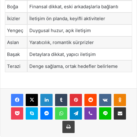
Boğa
Finansal dikkat, eski arkadaşlarla bağlantı
İkizler
İletişim ön planda, keyifli aktiviteler
Yengeç
Duygusal huzur, açık iletişim
Aslan
Yaratıcılık, romantik sürprizler
Başak
Detaylara dikkat, yapıcı iletişim
Terazi
Denge sağlama, ortak hedefler belirleme
Facebook
X
LinkedIn
Tumblr
Pinterest
Reddit
VKontakte
Odnok
Pocket
Skype
Messenger
WhatsApp
Telegram
Viber
Line
E-Posta ile payla
Yazdır