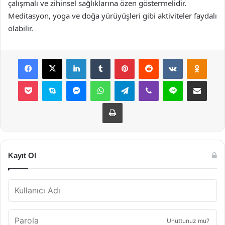
çalışmalı ve zihinsel sağlıklarına özen göstermelidir.
Meditasyon, yoga ve doğa yürüyüşleri gibi aktiviteler faydalı
olabilir.
Facebook
X
LinkedIn
Tumblr
Pinterest
Reddit
VKontakte
Odnok
Pocket
Skype
Messenger
WhatsApp
Telegram
Viber
Line
E-Posta ile payla
Yazdır
Kayıt Ol
Unuttunuz mu?