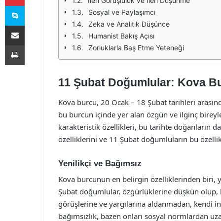
İleri Görüşlülük ve İleri Düşünme
Skype
Sosyal ve Paylaşımcı
Zeka ve Analitik Düşünce
E-Posta ile paylaş
Humanist Bakış Açısı
Yazdır
Zorluklarla Baş Etme Yeteneği
11 Şubat Doğumlular: Kova Bu
Kova burcu, 20 Ocak – 18 Şubat tarihleri arasın
bu burcun içinde yer alan özgün ve ilginç birey
karakteristik özellikleri, bu tarihte doğanların d
özelliklerini ve 11 Şubat doğumluların bu özellikl
Yenilikçi ve Bağımsız
Kova burcunun en belirgin özelliklerinden biri, y
Şubat doğumlular, özgürlüklerine düşkün olup, k
görüşlerine ve yargılarına aldanmadan, kendi in
bağımsızlık, bazen onları sosyal normlardan uzak