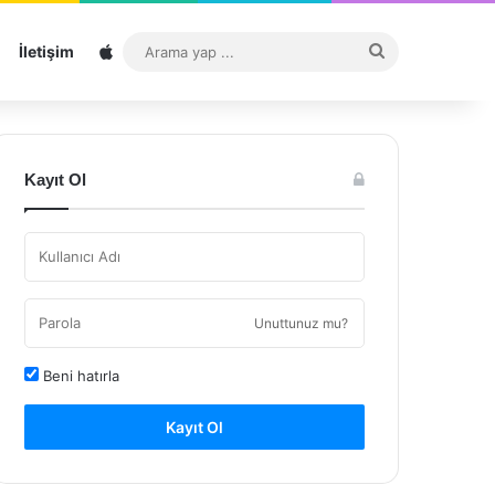
Sitemap
Arama
İletişim
yap
...
Kayıt Ol
Unuttunuz mu?
Beni hatırla
Kayıt Ol