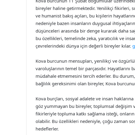
Kova burcunun 11 Şubat doğumlular üzerindeki et
bireyler haline getirmektedir. Yenilikçi fikirleri, 
ve humanist bakış açıları, bu kişilerin hayatları
nedeniyle bazen insanların duygusal ihtiyaçların
düşünceleri arasında bir denge kurarak daha sağ
bu özellikleri, temelinde zeka, yaratıcılık ve insa
çevrelerindeki dünya için değerli bireyler kılar.
g
Kova burcunun mensupları, yenilikçi ve özgürlükç
varoluşlarının temel bir parçasıdır. Hayatlarını
müdahale etmemesini tercih ederler. Bu durum, kiş
bağlılık gereksinimi olan bireyler, Kova burcunu
Kova burçları, sosyal adalete ve insan haklarına b
göz yummayan bu bireyler, toplumsal değişim ve
fikirleriyle topluma katkı sağlama isteği, onları
olabilir. Bu özellikleri nedeniyle, çoğu zaman s
hedeflerler.