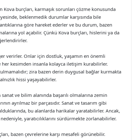
olan Kova burçları, karmaşık sorunları çözme konusunda
sayesinde, beklenmedik durumlar karşısında bile
mantıklarına göre hareket ederler ve bu durum, bazen
alarına yol açabilir. Çünkü Kova burçları, hislerini ya da
rlendirirler.
ğer verirler. Onlar için dostluk, yaşamın en önemli
e her kesimden insanla kolayca iletişim kurabilirler.
utulmamalıdır; zira bazen derin duygusal bağlar kurmakta
alnızlık hissi yaşayabilirler.
n sanat ve bilim alanında başarılı olmalarına zemin
arının ayrılmaz bir parçasıdır. Sanat ve tasarım gibi
bulduklarında, bu alanlarda harikalar yaratabilirler. Ancak,
nedeniyle, yaratıcılıklarını sürdürmekte zorlanabilirler.
rı, bazen çevrelerine karşı mesafeli görünebilir.