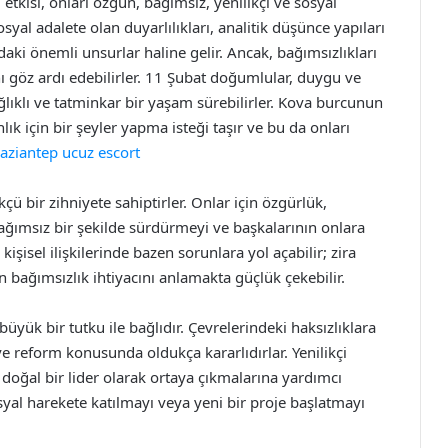
kisi, onları özgün, bağımsız, yenilikçi ve sosyal
sosyal adalete olan duyarlılıkları, analitik düşünce yapıları
ndaki önemli unsurlar haline gelir. Ancak, bağımsızlıkları
ı göz ardı edebilirler. 11 Şubat doğumlular, duygu ve
lıklı ve tatminkar bir yaşam sürebilirler. Kova burcunun
nlık için bir şeyler yapma isteği taşır ve bu da onları
aziantep ucuz escort
ü bir zihniyete sahiptirler. Onlar için özgürlük,
 bağımsız bir şekilde sürdürmeyi ve başkalarının onlara
isel ilişkilerinde bazen sorunlara yol açabilir; zira
n bağımsızlık ihtiyacını anlamakta güçlük çekebilir.
üyük bir tutku ile bağlıdır. Çevrelerindeki haksızlıklara
 reform konusunda oldukça kararlıdırlar. Yenilikçi
n doğal bir lider olarak ortaya çıkmalarına yardımcı
osyal harekete katılmayı veya yeni bir proje başlatmayı