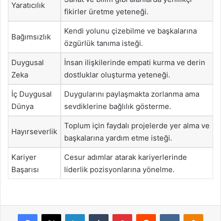
Yaratıcılık
fikirler üretme yeteneği.
Kendi yolunu çizebilme ve başkalarına
Bağımsızlık
özgürlük tanıma isteği.
Duygusal
İnsan ilişkilerinde empati kurma ve derin
Zeka
dostluklar oluşturma yeteneği.
İç Duygusal
Duygularını paylaşmakta zorlanma ama
Dünya
sevdiklerine bağlılık gösterme.
Toplum için faydalı projelerde yer alma ve
Hayırseverlik
başkalarına yardım etme isteği.
Kariyer
Cesur adımlar atarak kariyerlerinde
Başarısı
liderlik pozisyonlarına yönelme.
Facebook
X
LinkedIn
Tumblr
Pinterest
Reddit
VKontakte
Odnok