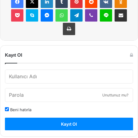
Pocket
Skype
Messenger
WhatsApp
Telegram
Viber
Line
E-Posta ile payla
Yazdır
Kayıt Ol
Unuttunuz mu?
Beni hatırla
Kayıt Ol