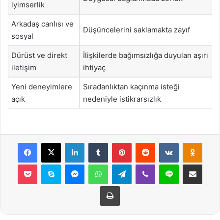
iyimserlik
Arkadaş canlısı ve
Düşüncelerini saklamakta zayıf
sosyal
Dürüst ve direkt
İlişkilerde bağımsızlığa duyulan aşırı
iletişim
ihtiyaç
Yeni deneyimlere
Sıradanlıktan kaçınma isteği
açık
nedeniyle istikrarsızlık
Facebook
X
LinkedIn
Tumblr
Pinterest
Reddit
VKontakte
Odnok
Pocket
Skype
Messenger
WhatsApp
Telegram
Viber
Line
E-Posta ile payla
Yazdır