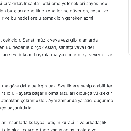
ki bırakırlar. İnsanları etkileme yetenekleri sayesinde
slan burçları genellikle kendilerine güvenen, cesur ve
rdır ve bu hedeflere ulaşmak için gereken azmi
t çekicidir. Sanat, müzik veya yazı gibi alanlarda
er. Bu nedenle birçok Aslan, sanatçı veya lider
ları sevilir kılar; başkalarına yardım etmeyi severler ve
na göre daha belirgin bazı özelliklere sahip olabilirler.
ırslıdır. Hayatta başarılı olma arzuları oldukça yüksektir
rı atmaktan çekinmezler. Aynı zamanda yaratıcı düşünme
a başarılıdırlar.
lar. İnsanlarla kolayca iletişim kurabilir ve arkadaşlık
nli olmaları, çevrelerinde yanlış anlaşılmalara yol