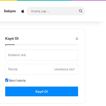
Sitemap
Arama
İletişim
yap
...
Kayıt Ol
Unuttunuz mu?
Beni hatırla
Kayıt Ol